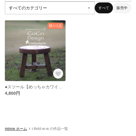
すべて
販売中
残り1点
●スツール【めっちゃカワイイこだまスツール(子供用)茶】パイン材無垢イス(蜜蝋ワックス仕上)
4,800円
minne ホーム
i-field-w-w の作品一覧