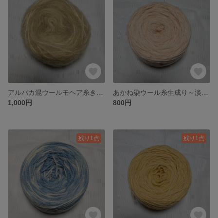
アルパカ混ウールモヘア糸きはだ染KW4
あかね染ウール糸生成り～淡色段染めIW4
1,000円
800円
残り1点
残り1点