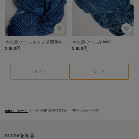
本藍染ウール,ネップ糸濃色AW2
本藍染ウール糸AW1
2,600円
3,600円
前へ
次へ
minne ホーム
I-AKANEKOBO'S GALLERY の作品一覧
minneを知る