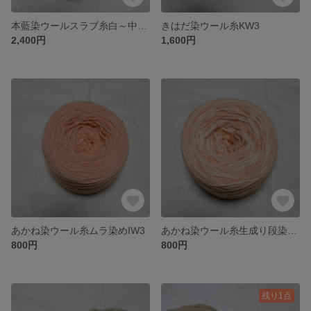
本藍染ウールスラブ糸白～中色段染AW8
きはだ染ウール糸KW3
2,400円
1,600円
あかね染ウール糸ムラ染めIW3
あかね染ウール糸生成り段染めIW2
800円
800円
残り1点