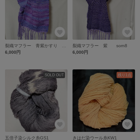
裂織マフラー 青紫かすり som9
裂織マフラー 紫 som8
6,000円
6,000円
SOLD OUT
残り1点
五倍子染シルク糸GS1
きはだ染ウール糸KW1