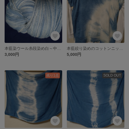
本藍染ウール糸段染め白～中色AW4
本藍絞り染めのコットンニットベスト
3,000円
5,000円
残り1点
SOLD OUT