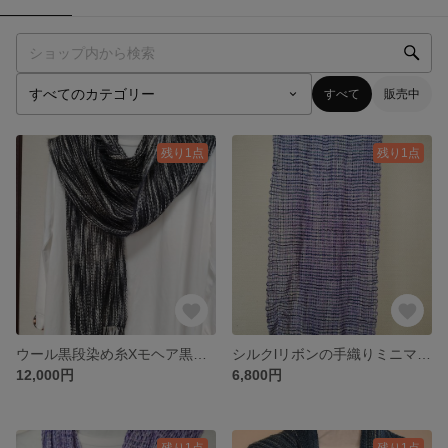
すべて
販売中
残り1点
残り1点
ウール黒段染め糸Xモヘア黒段染め糸 手織りロングマフラー
シルクlリボンの手織りミニマフラー 藍紫
12,000円
6,800円
残り1点
残り1点