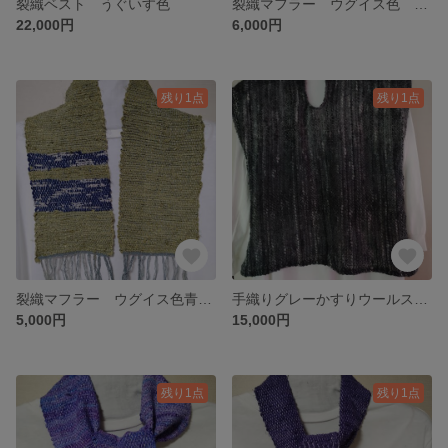
裂織ベスト うぐいす色
裂織マフラー ウグイス色 som10
22,000円
6,000円
残り1点
残り1点
裂織マフラー ウグイス色青縞 som11
手織りグレーかすりウールスラブモヘアベスト WB1
5,000円
15,000円
残り1点
残り1点