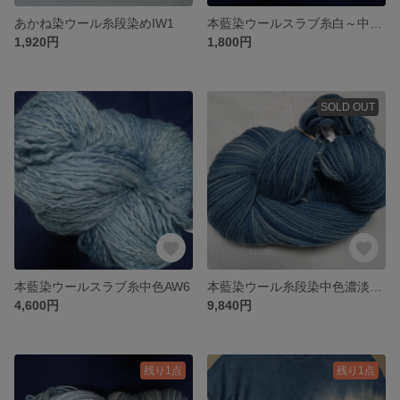
あかね染ウール糸段染めIW1
本藍染ウールスラブ糸白～中色段染AW7
1,920円
1,800円
SOLD OUT
本藍染ウールスラブ糸中色AW6
本藍染ウール糸段染中色濃淡AW5
4,600円
9,840円
残り1点
残り1点