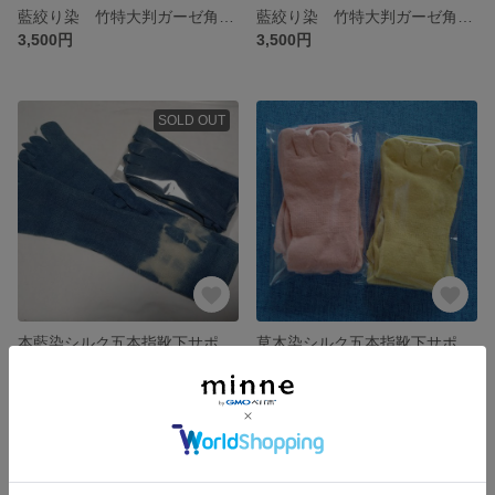
藍絞り染 竹特大判ガーゼ角ストール太線
藍絞り染 竹特大判ガーゼ角ストール2本線
3,500円
3,500円
SOLD OUT
本藍染シルク五本指靴下サポートタイプ かかと付 22-24㎝女性用
草木染シルク五本指靴下サポートタイプ かかと付 22-24㎝女性用
800円
800円
残り1点
残り1点