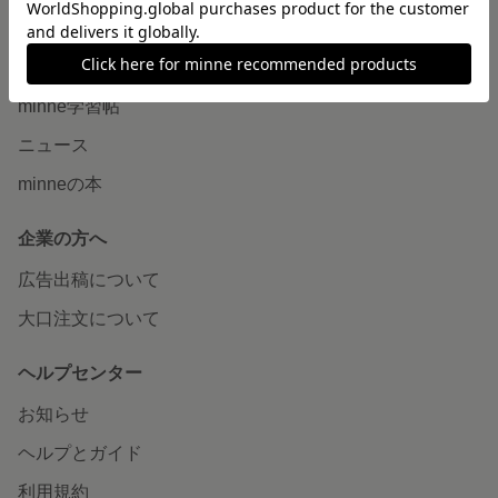
読みもの
minneとものづくりと
minne学習帖
ニュース
minneの本
企業の方へ
広告出稿について
大口注文について
ヘルプセンター
お知らせ
ヘルプとガイド
利用規約