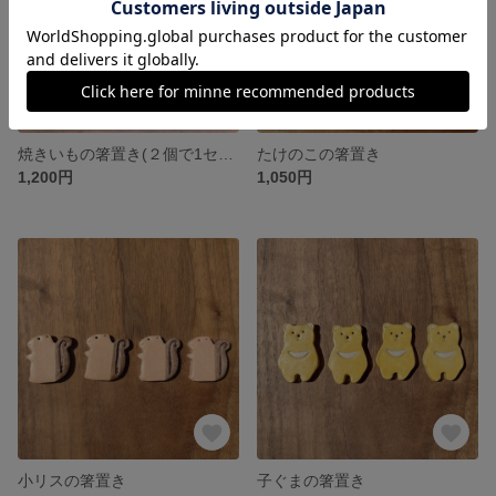
焼きいもの箸置き(２個で1セット)
たけのこの箸置き
1,200円
1,050円
小リスの箸置き
子ぐまの箸置き