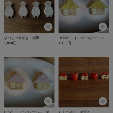
ひつじの箸置き・顔黒
HOME イエロー×グリーン 箸置き
1,050円
1,100円
HOME ピンク×ブルー 箸置き
りんご半分 箸置き