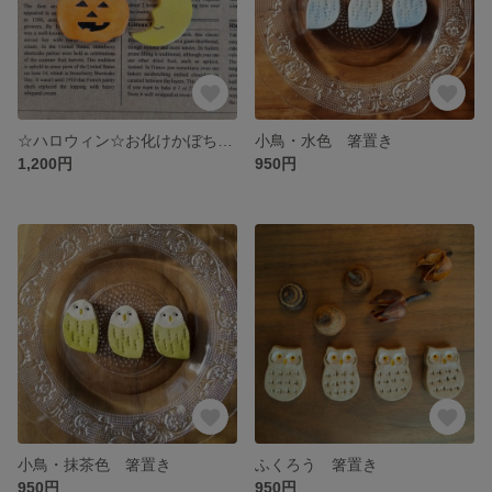
☆ハロウィン☆お化けかぼちゃ&三日月 箸置き (2個で1セット)
小鳥・水色 箸置き
1,200円
950円
小鳥・抹茶色 箸置き
ふくろう 箸置き
950円
950円