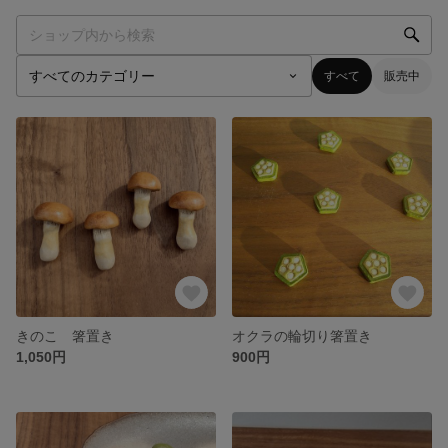
すべて
販売中
きのこ 箸置き
オクラの輪切り箸置き
1,050円
900円