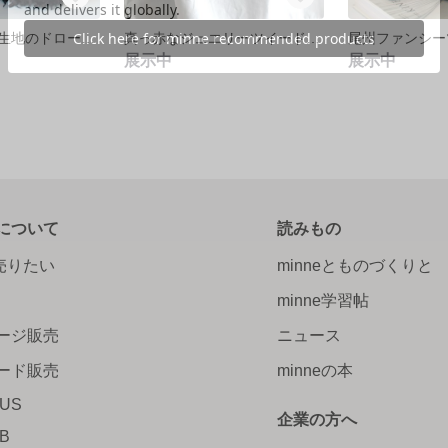
リュクスな尾州生地のドローストリングバッグ/ブラック
真っ赤なジュエリーツイードのアクセサリーポーチ
展示中
展示中
について
読みもの
で売りたい
minneとものづくりと
minne学習帖
ージ販売
ニュース
ード販売
minneの本
LUS
企業の方へ
AB