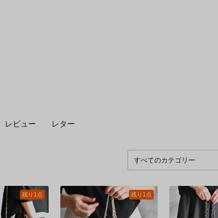
l
レビュー
レター
残り1点
残り1点