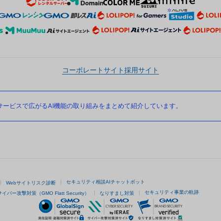
コーポレートサイト
採用サイト
ービスで広がるAI機能の取り組みをまとめて紹介しています。
セキュリティ相談AIチャットボット
Webサイトリスク診断
セキュリティ事業の軌跡
サイバー攻撃対策（GMO Flatt Security）
なりすまし対策