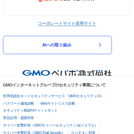
コーポレートサイト
採用サイト
AIへの取り組み
GMOインターネットグループのセキュリティ事業について
世界初総合ネットセキュリティサービス「GMOセキュリティ24」
パスワード漏洩診断
Webサイトリスク診断
セキュリティ相談AIチャットボット
実在証明・盗聴対策
サイバー攻撃対策（GMOサイバーセキュリティ byイエラエ）
サイバー攻撃対策（GMO Flatt Security）
なりすまし対策