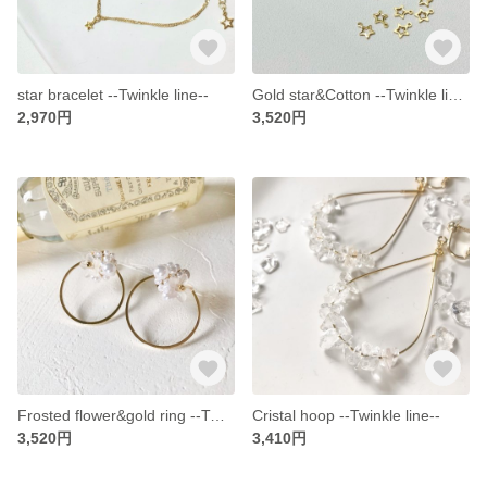
star bracelet --Twinkle line--
Gold star&Cotton --Twinkle line--
2,970円
3,520円
Frosted flower&gold ring --Twinkle line--
Cristal hoop --Twinkle line--
3,520円
3,410円