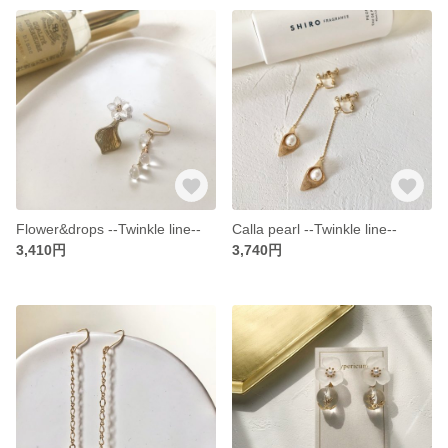
Flower&drops --Twinkle line--
Calla pearl --Twinkle line--
3,410円
3,740円