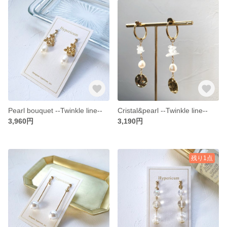
Pearl bouquet --Twinkle line--
Cristal&pearl --Twinkle line--
3,960円
3,190円
残り1点