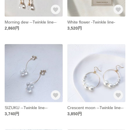
Morning dew --Twinkle line--
White flower -Twinkle line-
2,860円
3,520円
SIZUKU --Twinkle line--
Crescent moon --Twinkle line--
3,740円
3,850円