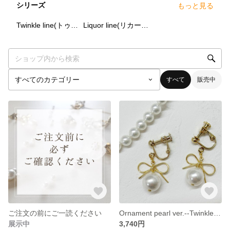
シリーズ
もっと見る
24
点
6
点
Twinkle line(トゥウィンクルライン)
Liquor line(リカーライン)
すべて
販売中
ご注文の前にご一読ください
Ornament pearl ver.--Twinkle line--
展示中
3,740円