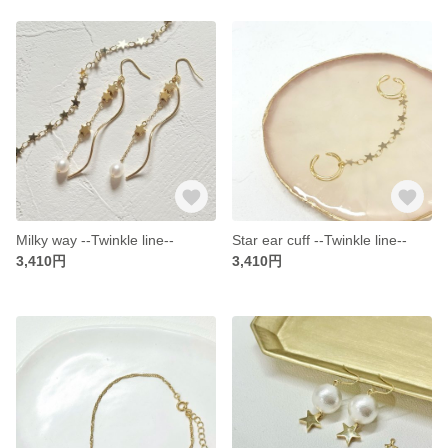
Milky way --Twinkle line--
Star ear cuff --Twinkle line--
3,410円
3,410円