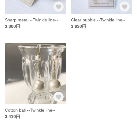
Sharp metal --Twinkle line--
Clear bubble --Twinkle line--
3,300円
3,630円
Cotton ball --Twinkle line--
3,410円