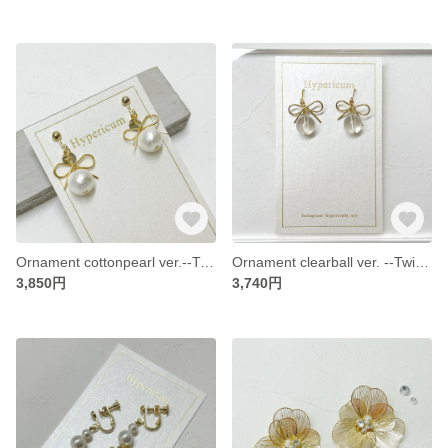
Ornament cottonpearl ver.--Twinkle line--
Ornament clearball ver. --Twinkle line--
3,850円
3,740円