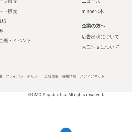
ージ販売
ニュース
ード販売
minneの本
LUS
企業の方へ
AB
広告出稿について
企画・イベント
大口注文について
用
プライバシーポリシー
会社概要
採用情報
メディアキット
©GMO Pepabo, Inc. All rights reserved.