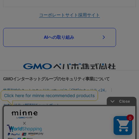
コーポレートサイト
採用サイト
AIへの取り組み
GMOインターネットグループのセキュリティ事業について
世界初総合ネットセキュリティサービス「GMOセキュリティ24」
パスワード漏洩診断
Webサイトリスク診断
セキュリティ相談AIチャットボット
実在証明・盗聴対策
サイバー攻撃対策（GMOサイバーセキュリティ byイエラエ）
サイバー攻撃対策（GMO Flatt Security）
なりすまし対策
セキュリティ事業の軌跡