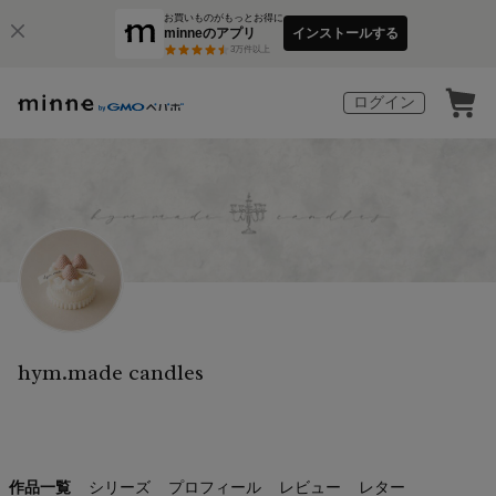
お買いものがもっとお得に
minneのアプリ
インストールする
3
万件以上
ログイン
hym.made candles
作品一覧
シリーズ
プロフィール
レビュー
レター