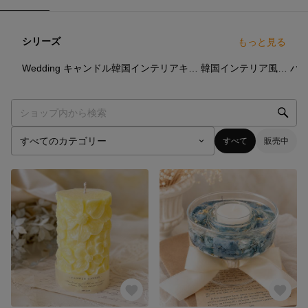
シリーズ
もっと見る
24
点
21
点
12
点
Wedding キャンドル
韓国インテリアキャンドル｜ナチュラルデザイン・お部屋になじむ
韓国インテリア風のお部屋に最適なキャンドル
バ
すべて
販売中