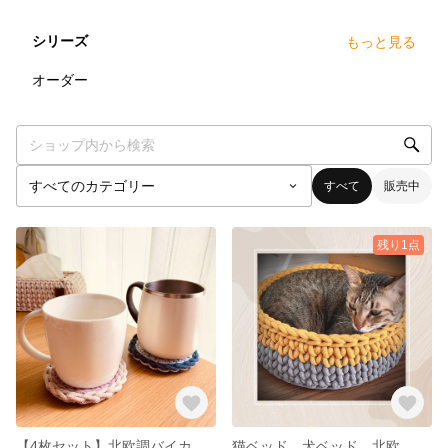
シリーズ
もっと見る
2
点
オーダー
すべて
販売中
残り1点
【4枚セット】北欧調バイカラーの手編みコースター（円形・コットン） 洗濯可能
猫ベッド 犬ベッド 北欧 バスケット