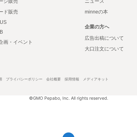
ージ販売
ニュース
ード販売
minneの本
LUS
企業の方へ
AB
広告出稿について
企画・イベント
大口注文について
用
プライバシーポリシー
会社概要
採用情報
メディアキット
©GMO Pepabo, Inc. All rights reserved.