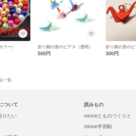
カラー）
折り鶴の形のピアス（透明）
折り鶴の形のピ
500円
300円
作品一覧
について
読みもの
で売りたい
minneとものづくりと
minne学習帖