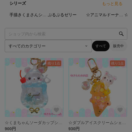
シリーズ
もっと見る
8
点
3
点
5
点
手描きくまさんシリーズ🐻
ぷるぷるゼリー
☆アニマルドーナツシリーズ☆
☆1
すべて
販売中
残り1点
残り1点
☆くまちゃんソーダカップシェイカー☆〜キーホルダー、バックチャーム〜
☆ダブルアイスクリームシェイカーキーホルダー☆〜バックチャーム、ストラップ〜
900円
930円