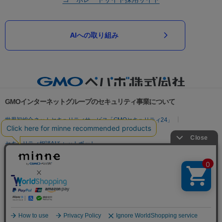
AIへの取り組み
GMOインターネットグループのセキュリティ事業について
世界初総合ネットセキュリティサービス「GMOセキュリティ24」
パスワード漏洩診断
Webサイトリスク診断
セキュリティ相談AIチャットボット
実在証明・盗聴対策
サイバー攻撃対策（GMOサイバーセキュリティ byイエラエ）
サイバー攻撃対策（GMO Flatt Security）
なりすまし対策
セキュリティ事業の軌跡