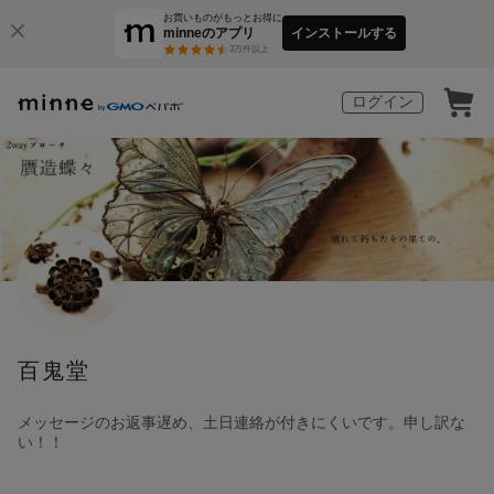
お買いものがもっとお得に
minneのアプリ
インストールする
3
万件以上
ログイン
百鬼堂
メッセージのお返事遅め、土日連絡が付きにくいです。申し訳な
い！！