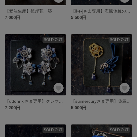
【受注生産】彼岸花 簪
【ike-jさま専用】海風偽翼のイヤリング・愁桜花のイヤリングのセット
7,000円
5,500円
SOLD OUT
SOLD OUT
【udonrikiさま専用】クレマチス 幻月夜 イヤリング
【suimercuryさま専用】偽翼 星降 ピアス【オーダー作品】【スチームパンクつまみ細工！】
7,200円
5,000円
SOLD OUT
SOLD OUT