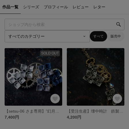
作品一覧
シリーズ
プロフィール
レビュー
レター
すべて
販売中
SOLD OUT
【setsu-06 さま専用】”幻月夜” バレッタ&壊中時計の簪
【受注生産】壊中時計 鉄製紫陽花 簪【スチームパンクつまみ細工】
7,400円
4,200円