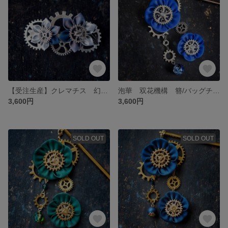
【受注生産】クレマチス 幻月夜 バレッタ
泡華 双花機構 簪/バッグチャーム
3,600円
3,600円
SOLD OUT
SOLD OUT