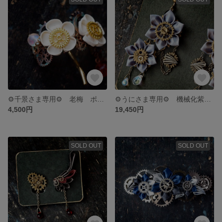
⚙千景さま専用⚙ 老梅 ポニーフック ⚙スチームパンクつまみ細工⚙
⚙うにさま専用⚙ 機械化紫陽花 ”逢魔時” イヤーカフ ＆ クレマチス ”夕闇” イヤリング ＆ 機械化紫陽花 ”絢爛” イヤーカフ⚙スチームパンクつまみ細工⚙
4,500円
19,450円
SOLD OUT
SOLD OUT