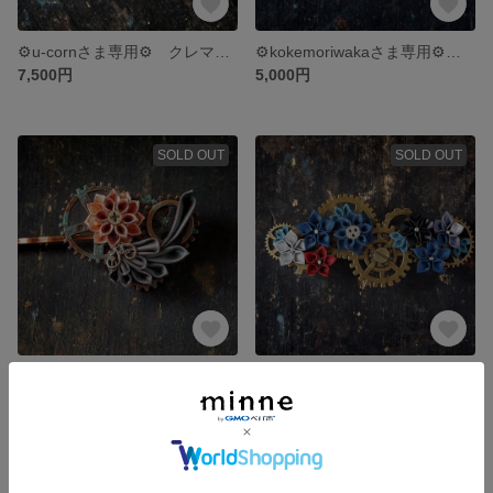
⚙u-cornさま専用⚙ クレマチス ”日向” イヤリング ＆ 偽翼 ”千代古” イヤリング ⚙スチームパンクつまみ細工⚙
⚙kokemoriwakaさま専用⚙ クレマチス ”暗夜” バレッタ ⚙スチームパンクつまみ細工⚙
7,500円
5,000円
SOLD OUT
SOLD OUT
⚙momidibaさま専用⚙ 青銅偽翼と煉華百式のヘアピン ⚙スチームパンクつまみ細工⚙
⚙tote24さま専用⚙ 百花 バレッタ ⚙スチームパンクつまみ細工⚙
5,000円
6,700円
SOLD OUT
SOLD OUT