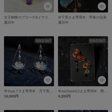
女王蜘蛛のブローチ&イヤリング
⚙千景さま専用⚙ 早春の花束
展示中
展示中
SOLD OUT
SOLD OUT
⚙Yuya.Tさま専用⚙ 月下美人 ピアス
⚙sachiyuki12さま専用⚙ 艶華 双花機構 イヤリング
10,000円
4,200円