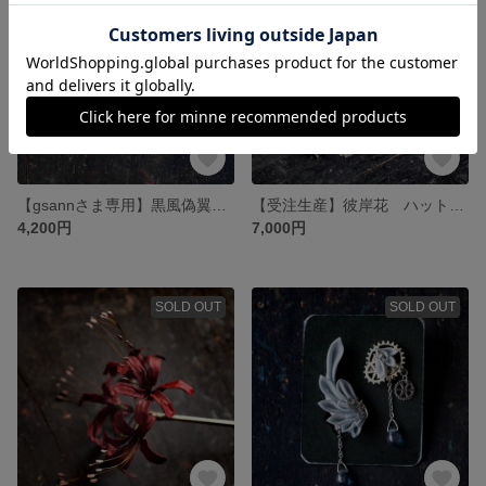
【gsannさま専用】黒風偽翼のイヤリング・鈍銀偽翼のイヤリング
【受注生産】彼岸花 ハットピン
4,200円
7,000円
SOLD OUT
SOLD OUT