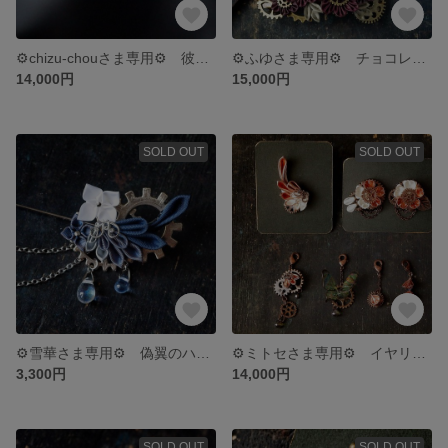
⚙chizu-chouさま専用⚙ 彼岸花のイヤリング"彼誰"
⚙ふゆさま専用⚙ チョコレートコスモスのセット ⚙スチームパンクつまみ細工⚙
14,000円
15,000円
SOLD OUT
SOLD OUT
⚙雪華さま専用⚙ 偽翼のハットピン ”氷花” ⚙スチームパンクつまみ細工⚙
⚙ミトセさま専用⚙ イヤリングセット ”茜さす” ⚙スチームパンクつまみ細工⚙
3,300円
14,000円
SOLD OUT
SOLD OUT