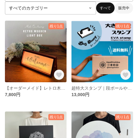
すべて
販売中
残り1点
残り1点
【オーダーメイド】レトロ木製LEDライトボックス ネオン看板 間接照明 マグネット 横・縦・吊り下げ可能
超特大スタンプ｜段ボールやコンクリート！フルオーダーEVAスタンプ 「こんなの欲しかった！」を形に。送料無料！業務用対応
7,800円
13,000円
残り1点
残り1点