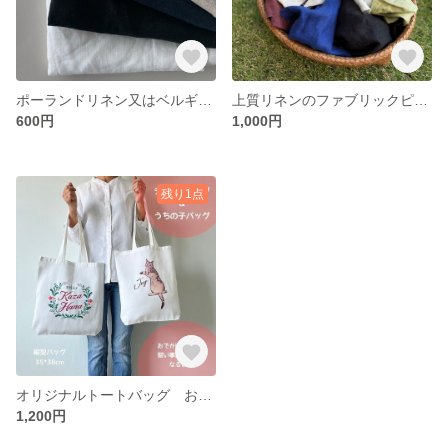
ポーランドリネン又はベルギーリネンハギレ 大きめのハギレを各色１枚 基本の４色：きなり・白・黒・紺もしくは季節のお色で
上質リネンのファブリックピース｜6色入りアソート・200g以上 上品質ヨーロッパリネン ハギレ
600円
1,000円
残り1点
オリジナルトートバッグ お好きなデザインで ショップバッグにも コットン 縦型 横型 習い事バッグ うちの子バッグ
1,200円