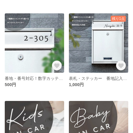
残り1点
番地・番号対応！数字カッティングシートステッカー 横15✖️4cm 表札やポストに オリジナル オーダー
表札・ステッカー 番地記入も無料！ 横20✖️５cm枠内 オスポール ネームシール 宅配ボックス ポストに
500円
1,000円