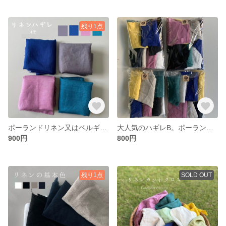
残り1点
ポーランドリネン又はベルギーリネン ４色アソート リネンハギレ｜サステナビリティSDGs 各色１枚の大きなハギレタイプ
大人気のハギレB。ポーランドリネンとベルギーリネン リネンのはぎれ詰め合わせセット リネンハギレ 140g前後
900円
800円
残り1点
SOLD OUT