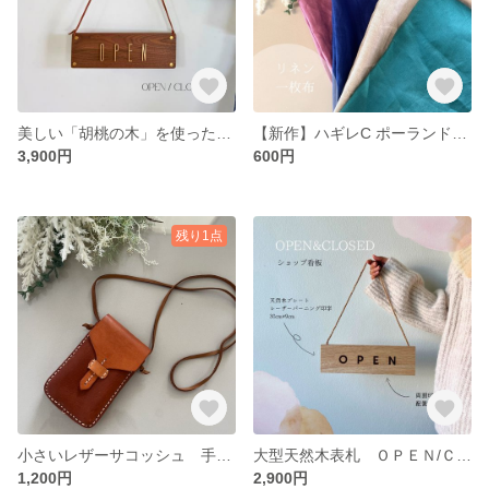
美しい「胡桃の木」を使った「ぬくもり」とゴールド立体文字の「高級感」。ＯＰＥＮ/ＣＬＯＳＥプレート。30cm看板/ウェルカムボード
【新作】ハギレC ポーランドリネンとベルギーリネンの一枚布ハギレ お好きなカラーとサイズを選択可
3,900円
600円
残り1点
小さいレザーサコッシュ 手縫いショルダーバッグ /スマホポーチ スマホショルダー コンパクト iphone SE対応
大型天然木表札 ＯＰＥＮ/ＣＬＯＳＥプレート ウッドバーニング仕立て 30cm看板/木製ショップ看板/ウェルカムボード
1,200円
2,900円