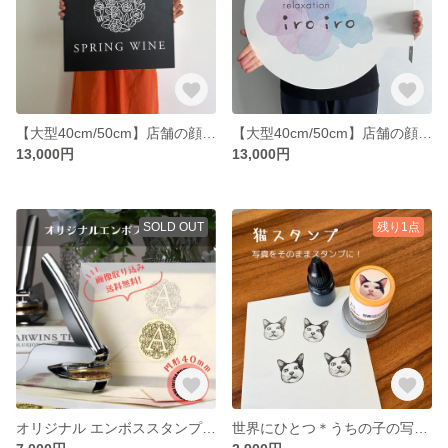
【大型40cm/50cm】店舗の顔に！アイアン四角L型看板 / 袖看板・天吊りサイン（ロゴ入れ無料・送料無料）
【大型40cm/50cm】店舗の顔に！アイアン円形看板 / 袖看板・天吊りサイン（ロゴ入れ無料・送料無料）
13,000円
13,000円
SOLD OUT
残り1点
オリジナル エンボススタンプ（円形40mm）【画像データ作成・送料無料】ショップロゴやウェディングに
世界にひとつ＊うちの子の写真で作る「毛並みまで繊細な」オーダースタンプ（犬・猫・ペット）