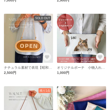
7,000円
2,900円
SOLD OUT
ナチュラル素材で表現【昭和レトロ】立体文字看板。厚みある手作り看板。ＯＰＥＮ/ＣＬＯＳＥD プレート。２６＊１２cm/ウェルカムボード
オリジナルポーチ 小物入れ 化粧ポーチ お好きなデザインで コットン ファスナー うちの子ポーチ ショップポーチにも
2,500円
1,000円
残り1点