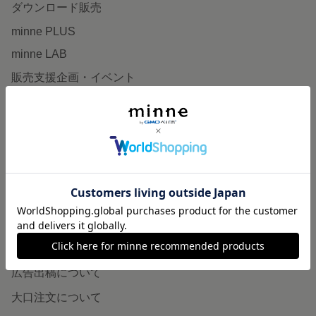
ダウンロード販売
minne PLUS
minne LAB
販売支援企画・イベント
読みもの
minneとものづくりと
minne学習帖
ニュース
minneの本
企業の方へ
広告出稿について
大口注文について