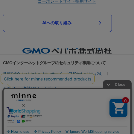
コーポレートサイト
採用サイト
AIへの取り組み
GMOインターネットグループのセキュリティ事業について
世界初総合ネットセキュリティサービス「GMOセキュリティ24」
パスワード漏洩診断
Webサイトリスク診断
セキュリティ相談AIチャットボット
実在証明・盗聴対策
サイバー攻撃対策（GMOサイバーセキュリティ byイエラエ）
サイバー攻撃対策（GMO Flatt Security）
なりすまし対策
セキュリティ事業の軌跡