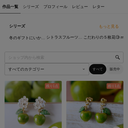
作品一覧
シリーズ
プロフィール
レビュー
レター
シリーズ
もっと見る
17
点
7
点
9
点
シトラスフルーツ🍋🍊
こだわりの５枚花🧐
冬のギフトにいかがでしょうか⛄️🎄
すべて
販売中
残り1点
残り1点