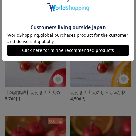
ロングタイプ！ゆれる半月紫陽花のイヤリング、ピアス・受注制作 《アジサイ 青 梅雨 誕生花 6月 パール ブルーアゲート》
ミニサイズ！半月紫陽花のイヤリング、ピアス・受注制作 (アジサイ 青 梅雨 誕生花 6月 パール)
4,700円
4,000円
残り1点
【雑誌掲載】花付き！大人のちっちゃな林檎イヤリング、ピアス🍎(受注制作) 《赤 りんご クリスマス プレゼント フルーツ》
花付き！大人のちっちゃな林檎ネックレス🍎(受注制作) 《赤 りんご クリスマス プレゼント フルーツ》
5,700円
4,500円
残り1点