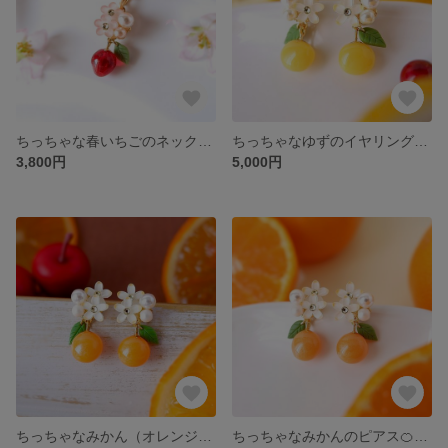
ちっちゃな春いちごのネックレス🍓受注制作
ちっちゃなゆずのイヤリング、ピアス(受注制作)〈柚子 冬 イエロー 夏みかん グレープフルーツ〉
3,800円
5,000円
ちっちゃなみかん（オレンジ）のイヤリング🍊受注制作《蜜柑 orange 夏 冬 フルーツ ビタミンカラー 小ぶり》
ちっちゃなみかんのピアス🍊(イヤリングに変更できます)