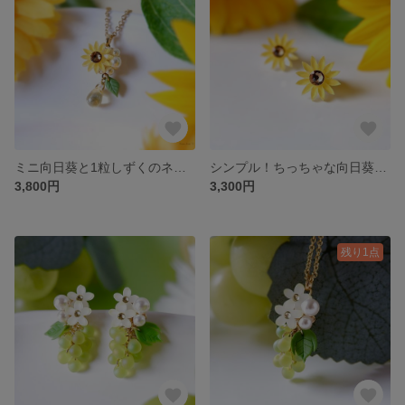
ミニ向日葵と1粒しずくのネックレス・受注制作
シンプル！ちっちゃな向日葵のイヤリング、ピアス(両耳用）【イエロー 白向日葵 夏 花火大会 誕生花】
3,800円
3,300円
残り1点