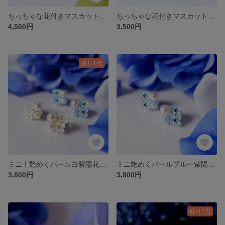
ちっちゃな花付きマスカットのイヤリング、ピアス(受注制作) 《葡萄 白葡萄 シャインマスカット 夏 グリーン フルーツ フルーツ》
ちっちゃな花付きマスカットのネックレス（受注制作）
4,500円
3,500円
残り1点
ミニ！艶めくパール白紫陽花イヤリング、ピアス・受注制作(フォーマル 春 入学式)
ミニ艶めくパールブルー紫陽花イヤリング、ピアス・受注制作 (アジサイ 青 梅雨 誕生花 6月)
3,800円
3,800円
残り1点