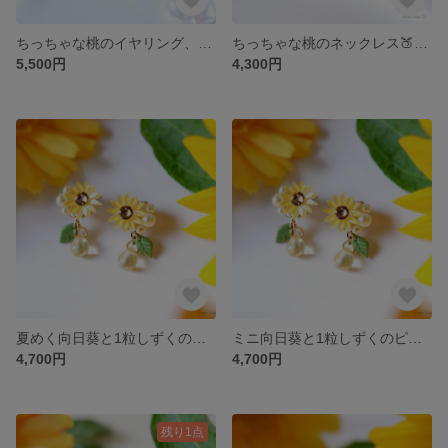
ちっちゃな桃のイヤリング、ピアス🍑(受注制作) 《ピーチ peach ピンク》
ちっちゃな桃のネックレス🍑受注制作
5,500円
4,300円
夏めく向日葵と1粒しずくのミニイヤリング・受注制作〈イエロー 黄色 夏 夏祭り 浴衣 旅行 クリアビーズ〉
ミニ向日葵と1粒しずくのピアス・受注制作
4,700円
4,700円
残り1点