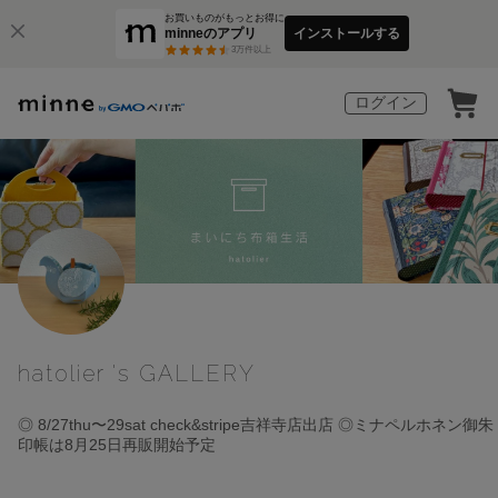
お買いものがもっとお得に
minneのアプリ
インストールする
3
万件以上
ログイン
hatolier 's GALLERY
◎ 8/27thu〜29sat check&stripe吉祥寺店出店 ◎ミナペルホネン御朱
印帳は8月25日再販開始予定