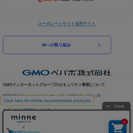
コーポレートサイト
採用サイト
AIへの取り組み
GMOインターネットグループのセキュリティ事業について
世界初総合ネットセキュリティサービス「GMOセキュリティ24」
パスワード漏洩診断
Webサイトリスク診断
セキュリティ相談AIチャットボット
実在証明・盗聴対策
サイバー攻撃対策（GMOサイバーセキュリティ byイエラエ）
サイバー攻撃対策（GMO Flatt Security）
なりすまし対策