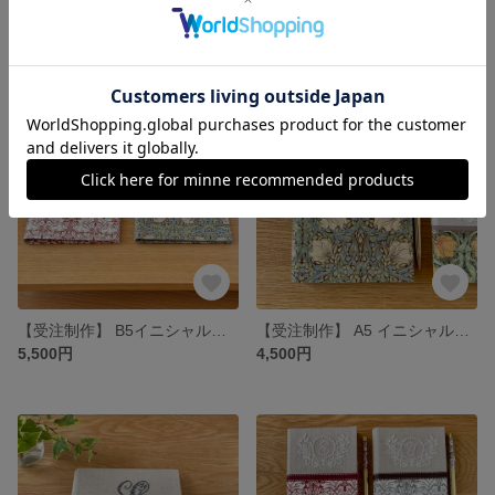
カルトナージュの“折りたたみミラー” forest tile フォレストタイル ネイビー ミナペルホネンの生地使用
カルトナージュの“折りたたみミラー” following day フォローイング デイ ライトブルー ミナペルホネンの生地使用
6,600円
6,600円
【受注制作】 B5イニシャル刺繍入り“ノートカバー” スケジュール帳 手帳 日記帳 家計簿のカバーにも
【受注制作】 A5 イニシャル刺繍入り“ノートカバー” スケジュール帳 手帳 日記帳 家計簿のカバーにも
5,500円
4,500円