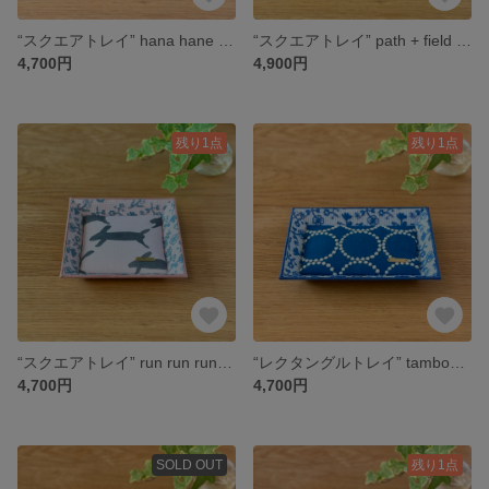
“スクエアトレイ” hana hane （green）+ anemone(forestwave）ミナペルホネンの生地使用
“スクエアトレイ” path + field of flower(check pink） ミナペルホネンの生地使用
4,700円
4,900円
残り1点
残り1点
“スクエアトレイ” run run run(light pink）+ field of flower(check pink）ミナペルホネンの生地使用
“レクタングルトレイ” tambourine（blue）+ field of flower （stripe light blue）ミナペルホネンの生地使用
4,700円
4,700円
SOLD OUT
残り1点