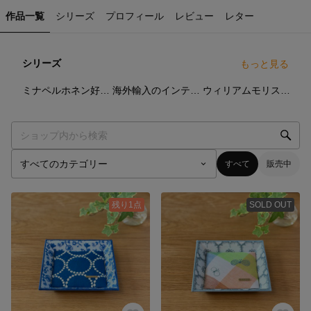
作品一覧
シリーズ
プロフィール
レビュー
レター
シリーズ
もっと見る
70
点
56
点
53
点
ミナペルホネン好きな方に
海外輸入のインテリアファブリックで
ウィリアムモリス好きな方に
すべて
販売中
残り1点
SOLD OUT