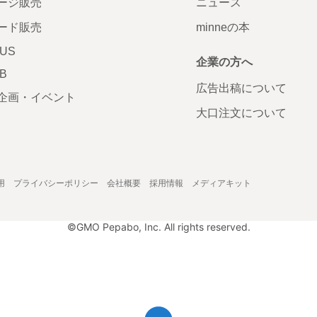
ージ販売
ニュース
ード販売
minneの本
LUS
企業の方へ
AB
広告出稿について
企画・イベント
大口注文について
用
プライバシーポリシー
会社概要
採用情報
メディアキット
©GMO Pepabo, Inc. All rights reserved.