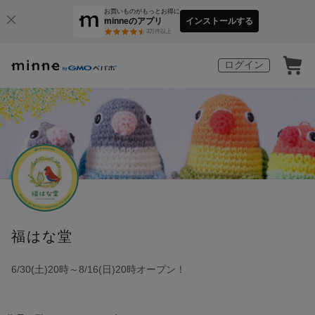
お買いものがもっとお得に
minneのアプリ
インストールする
3
万件以上
ログイン
福はな堂
6/30(土)20時～8/16(日)20時オープン！