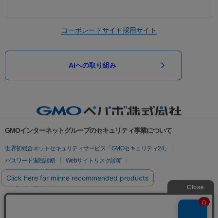
コーポレートサイト
採用サイト
AIへの取り組み
GMOインターネットグループのセキュリティ事業について
世界初総合ネットセキュリティサービス「GMOセキュリティ24」
パスワード漏洩診断
Webサイトリスク診断
セキュリティ相談AIチャットボット
実在証明・盗聴対策
サイバー攻撃対策（GMOサイバーセキュリティ byイエラエ）
サイバー攻撃対策（GMO Flatt Security）
なりすまし対策