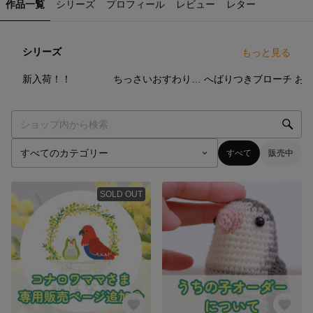
作品一覧
シリーズ
プロフィール
レビュー
レター
シリーズ
もっと見る
67
点
30
点
34
点
新入荷！！
ちっさいおすわりシリーズ
へばりつきブローチ
お
すべて
販売中
SOLD OUT