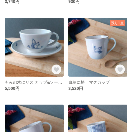
3,740円
930円
残り1点
もみの木にリス カップ&ソーサー
白鳥に椿 マグカップ
5,500円
3,520円