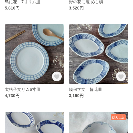
鳥に花 7寸リム皿
野の花に鹿 めし碗
5,610円
3,520円
太格子文リム6寸皿
幾何学文 輪花皿
4,730円
3,190円
残り1点