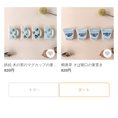
鉄絵 木の実のマグカップの箸置き
蛸唐草 そば猪口の箸置き
820円
820円
前へ
次へ