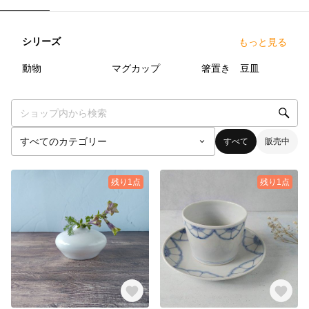
シリーズ
もっと見る
22
点
13
点
20
点
動物
マグカップ
箸置き 豆皿
すべて
販売中
残り1点
残り1点