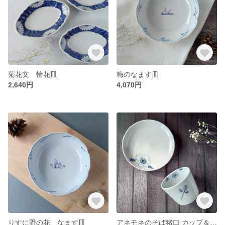
菊花文 輪花皿
梅のなます皿
2,640円
4,070円
りすに野の花 なます皿
アネモネのそば猪口 カップ＆ソーサー