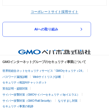
コーポレートサイト
採用サイト
AIへの取り組み
GMOインターネットグループのセキュリティ事業について
世界初総合ネットセキュリティサービス「GMOセキュリティ24」
パスワード漏洩診断
Webサイトリスク診断
セキュリティ相談AIチャットボット
実在証明・盗聴対策
サイバー攻撃対策（GMOサイバーセキュリティ byイエラエ）
サイバー攻撃対策（GMO Flatt Security）
なりすまし対策
セキュリティ事業の軌跡