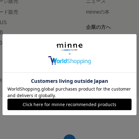
ージ販売
ニュース
ード販売
minneの本
LUS
企業の方へ
AB
広告出稿について
企画・イベント
大口注文について
用
プライバシーポリシー
会社概要
採用情報
メディアキット
©GMO Pepabo, Inc. All rights reserved.