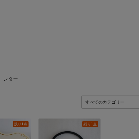
レター
残り1点
残り1点