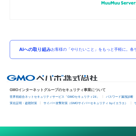
AIへの取り組み
お客様の「やりたいこと」をもっと手軽に。各サ
GMOインターネットグループのセキュリティ事業について
世界初総合ネットセキュリティサービス「GMOセキュリティ24」
パスワード漏洩診断
実在証明・盗聴対策
サイバー攻撃対策（GMOサイバーセキュリティ byイエラエ）