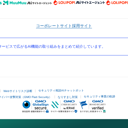
コーポレートサイト
採用サイト
ービスで広がるAI機能の取り組みをまとめて紹介しています。
セキュリティ相談AIチャットボット
Webサイトリスク診断
セキュリティ事業の軌跡
サイバー攻撃対策（GMO Flatt Security）
なりすまし対策