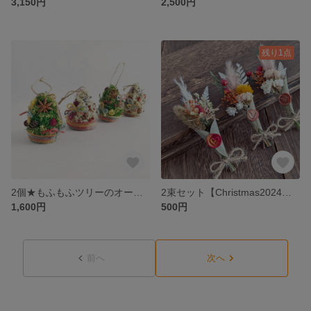
3,150円
2,500円
残り1点
2個★もふもふツリーのオーナメント
2束セット【Christmas2024】葉っぱのラッピングブーケ 1束追加は178円
1,600円
500円
前へ
次へ