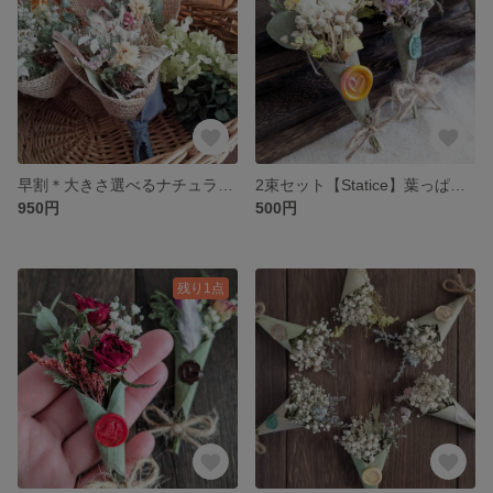
早割＊大きさ選べるナチュラルブーケ 森のお花屋さん【 Sサイズ】
2束セット【Statice】葉っぱのラッピングブーケ 1束追加は178円
950円
500円
残り1点