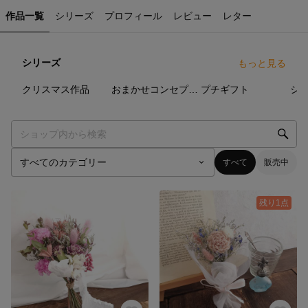
作品一覧
シリーズ
プロフィール
レビュー
レター
シリーズ
もっと見る
10
点
10
点
9
点
クリスマス作品
おまかせコンセプトブーケ
プチギフト
シ
すべて
販売中
残り1点