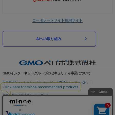
コーポレートサイト
採用サイト
AIへの取り組み
GMOインターネットグループのセキュリティ事業について
世界初総合ネットセキュリティサービス「GMOセキュリティ24」
パスワード漏洩診断
Webサイトリスク診断
セキュリティ相談AIチャットボット
実在証明・盗聴対策
サイバー攻撃対策（GMOサイバーセキュリティ byイエラエ）
サイバー攻撃対策（GMO Flatt Security）
なりすまし対策