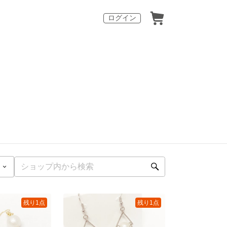
ログイン
残り1点
残り1点