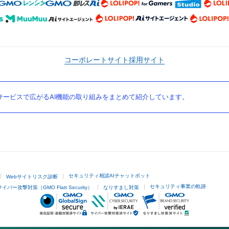
コーポレートサイト
採用サイト
ービスで広がるAI機能の取り組みをまとめて紹介しています。
セキュリティ相談AIチャットボット
Webサイトリスク診断
セキュリティ事業の軌跡
サイバー攻撃対策（GMO Flatt Security）
なりすまし対策