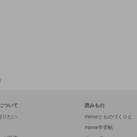
覧
について
読みもの
で売りたい
minneとものづくりと
minne学習帖