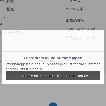
ージ販売
ニュース
ード販売
minneの本
LUS
企業の方へ
AB
広告出稿について
企画・イベント
大口注文について
用
プライバシーポリシー
会社概要
採用情報
メディアキット
©GMO Pepabo, Inc. All rights reserved.