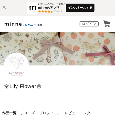
お買いものがもっとお得に
minneのアプリ
インストールする
3
万件以上
ログイン
🌼Lily Flower🌼
作品一覧
シリーズ
プロフィール
レビュー
レター