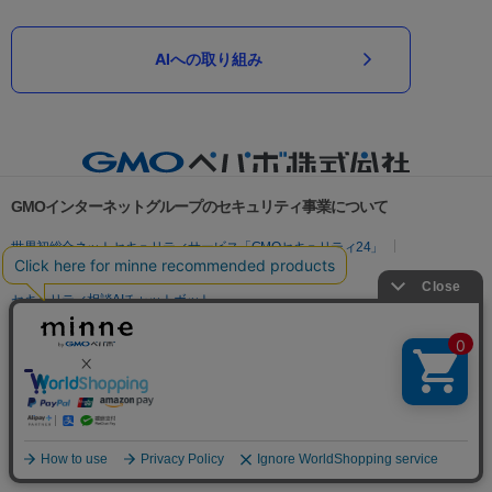
AIへの取り組み
GMOインターネットグループのセキュリティ事業について
世界初総合ネットセキュリティサービス「GMOセキュリティ24」
パスワード漏洩診断
Webサイトリスク診断
セキュリティ相談AIチャットボット
実在証明・盗聴対策
サイバー攻撃対策（GMOサイバーセキュリティ byイエラエ）
サイバー攻撃対策（GMO Flatt Security）
なりすまし対策
セキュリティ事業の軌跡