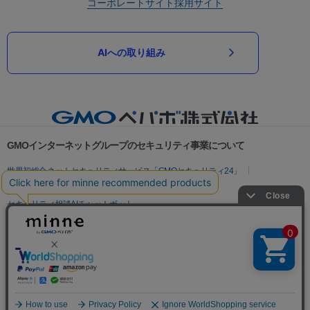
コーポレートサイト
採用サイト
AIへの取り組み
GMOインターネットグループのセキュリティ事業について
世界初総合ネットセキュリティサービス「GMOセキュリティ24」
パスワード漏洩診断
Webサイトリスク診断
セキュリティ相談AIチャットボット
実在証明・盗聴対策
サイバー攻撃対策（GMOサイバーセキュリティ byイエラエ）
サイバー攻撃対策（GMO Flatt Security）
なりすまし対策
セキュリティ事業の軌跡