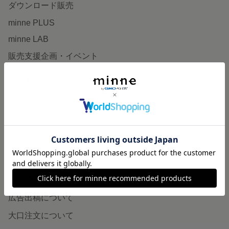
ダウンロード販売
minne PLUS
minne LAB
販売支援企画・イベント
読みもの
minneとものづくりと
minne学習帖
ニュース
minneの本
企業の方へ
広告出稿について
大口注文について