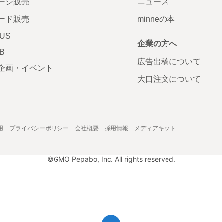
ージ販売
ニュース
ード販売
minneの本
LUS
企業の方へ
AB
広告出稿について
企画・イベント
大口注文について
用
プライバシーポリシー
会社概要
採用情報
メディアキット
©GMO Pepabo, Inc. All rights reserved.