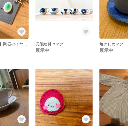
【ツチノカケラ】陶器のイヤリング・ピアス
呉須絵付けマグ
焼きしめマグ
展示中
展示中