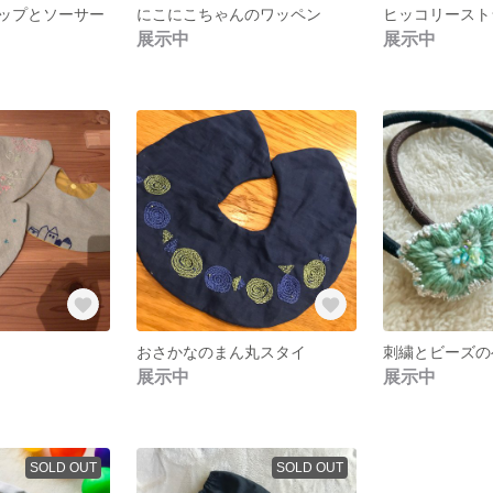
ップとソーサー
にこにこちゃんのワッペン
展示中
展示中
おさかなのまん丸スタイ
刺繍とビーズの
展示中
展示中
SOLD OUT
SOLD OUT