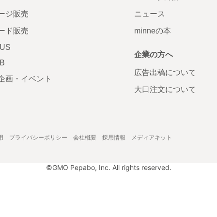
ージ販売
ニュース
ード販売
minneの本
LUS
企業の方へ
AB
広告出稿について
企画・イベント
大口注文について
用
プライバシーポリシー
会社概要
採用情報
メディアキット
©GMO Pepabo, Inc. All rights reserved.