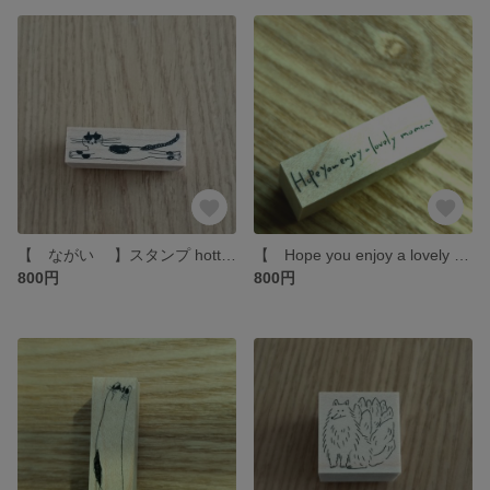
【 ながい 】スタンプ hottёsuttё
【 Hope you enjoy a lovely moment 】スタンプ hottёsuttё（素敵なひとときをお過ごしください）
800円
800円