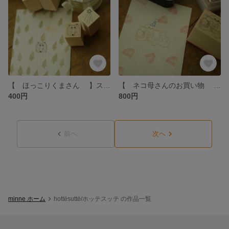
【 ほっこりくまさん 】スタンプ hottёsuttё
【 ネコ母さんのお買い物 】スタンプ hottёsuttё
400円
800円
前へ
次へ
minne ホーム
hottësuttë/ホッテスッテ の作品一覧