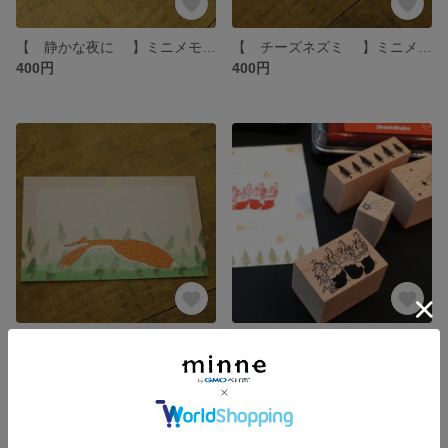
【 静かな夜に 】ミニメモ hottёsuttё
【 チーズネズミ 】ミニメモ hottёsuttё
400円
400円
【 森のキツネ 】ミニメモ hottёsuttё
【 3匹のうさぎクリスマス 】スタンプ hottёsuttё
400円
800円