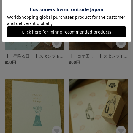
【 星降る日 】スタンプ hottёsuttё
【 コマ回し 】スタンプ hottёsuttё
650円
900円