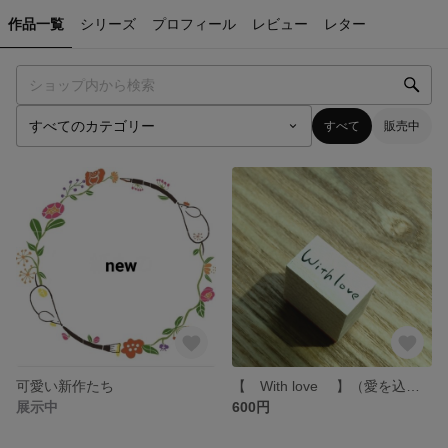
作品一覧
シリーズ
プロフィール
レビュー
レター
すべて
販売中
可愛い新作たち
【 With love 】（愛を込めて）スタンプ hottёsuttё
展示中
600円