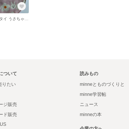
【送料無料】スタイ うさちゃん柄
について
読みもの
で売りたい
minneとものづくりと
minne学習帖
ージ販売
ニュース
ード販売
minneの本
LUS
企業の方へ