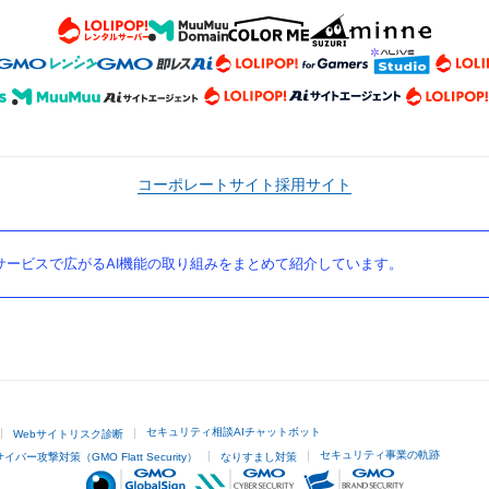
コーポレートサイト
採用サイト
ービスで広がるAI機能の取り組みをまとめて紹介しています。
セキュリティ相談AIチャットボット
Webサイトリスク診断
セキュリティ事業の軌跡
サイバー攻撃対策（GMO Flatt Security）
なりすまし対策