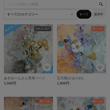
すべて
販売中
SOLD OUT
残り1点
あずみーんさん専用ページ
五月雨(さみだれ)
1,500円
1,800円
残り1点
残り1点