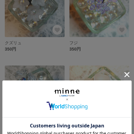
クズリュ
フジ
350円
350円
ヒメリ
ビャッカ