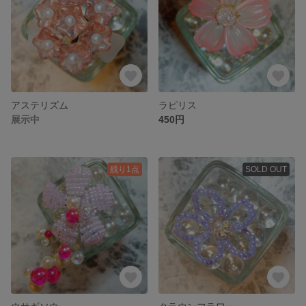
アステリズム
ラピリス
展示中
450円
残り1点
SOLD OUT