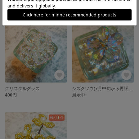
400円
400円
クリスタルグラス
シズクソウ(7月中旬から再販予定)
400円
展示中
残り1点