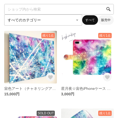
すべて
販売中
残り1点
残り1点
宙色アート（チャネリングアート）
星月夜☆宙色iPhoneケース 〜虹〜
15,000円
3,000円
SOLD OUT
残り1点