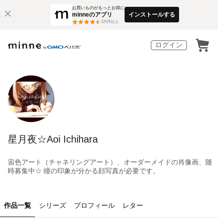
お買いものがもっとお得に
minneのアプリ
インストールする
3
万件以上
ログイン
星月夜☆Aoi Ichihara
宙色アート（チャネリングアート）、オーダーメイドの肖像画、随
時募集中☆ 瞳の印象が分かる顔写真が必要です。
作品一覧
シリーズ
プロフィール
レター