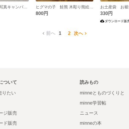
山のともだち 写真キャンバスボード 作品3
ヒグマの子 鮭熊 木彫り熊絵 キムンカムイ ポストカード6枚セット
800円
330円
ダウンロード販
前へ
1
2
次へ
について
読みもの
で売りたい
minneとものづくりと
minne学習帖
ージ販売
ニュース
ード販売
minneの本