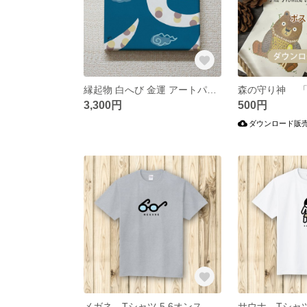
縁起物 白へび 金運 アートパネル キャンバスボード 18センチ×18センチ
3,300円
500円
ダウンロード販
メガネ Tシャツ 5.6オンス ヘビーウェイト