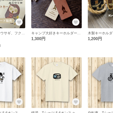
森の守り神 「ウサギ、フクロウ、クマ、リス」ポストカード14.8×10cm【ダウンロード販売】
キャンプ大好きキーホルダー 革かぶせタイプ
1,300円
1,200円
売
サウナ Tシャツ 5.6オンス ヘビーウェイト
銭湯 Tシャツ 5.6オンス ヘビーウェイト