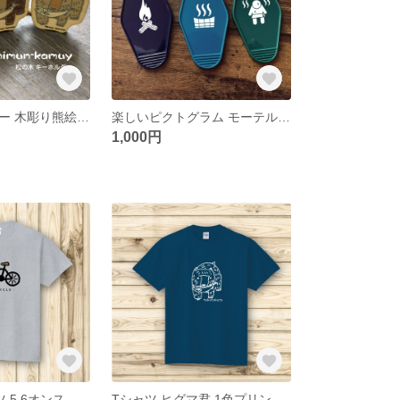
木製キーホルダー 木彫り熊絵 鮭熊 キムンカムイ
楽しいピクトグラム モーテルキー「サウナ、温泉、たき火」
1,000円
自転車 Tシャツ 5.6オンス ヘビーウェイト
Tシャツ ヒグマ君 1色プリント 5.6オンス ヘビーウェイト