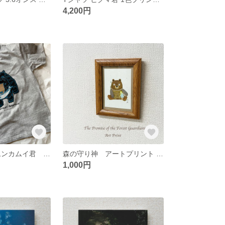
4,200円
木彫り熊絵 キムンカムイ君 Tシャツ 杢グレー アイボリー 5.6オンス ヘビーウェイト
森の守り神 アートプリント 「ウサギ、フクロウ、クマ、リス」 ポストカードサイズ
1,000円