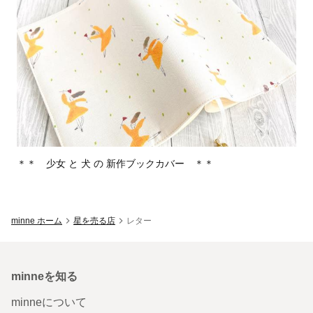
星を売る店
のレター一覧
＊＊ 少女 と 犬 の 新作ブックカバー ＊＊
minne ホーム
星を売る店
レター
minneを知る
minneについて