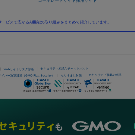
コーポレートサイト
採用サイト
ービスで広がるAI機能の取り組みをまとめて紹介しています。
セキュリティ相談AIチャットボット
Webサイトリスク診断
セキュリティ事業の軌跡
サイバー攻撃対策（GMO Flatt Security）
なりすまし対策