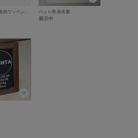
タイプ９－2 お名前ワッペン おなまえ ワッペン
ペット用 命名書
展示中