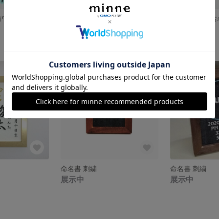
タイプ10 お名前ワッペン 一文字 おなまえ ワッペン
雲形ワッペン 虹の紐 ２セット
展示中
430円
命名書 刺繍
命名書 刺繍
展示中
展示中