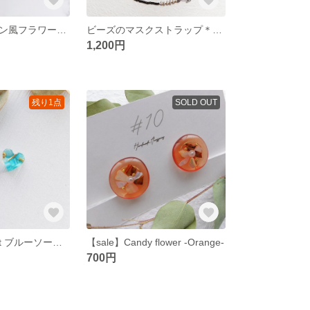
チロリアンリボン風フラワーリング
ビーズのマスクストラップ＊silver × black × chain
1,200円
残り1点
SOLD OUT
【sale】P Heart ブルーソーダ ピアス ＊ 金具シルバー
【sale】Candy flower -Orange-
700円