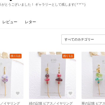
とうございました！ ギャラリーとして残します( *´꒳`* )
レビュー
レター
残り1点
残り1点
ス／イヤリング
緋の記憶 ピアス／イヤリング
翠の記憶 ピア