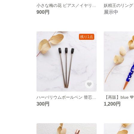
小さな梅の花 ピアス／イヤリング ＊ 紅梅
妖精王のリング ＊ m
900円
展示中
残り1点
ハーバリウムボールペン 替芯3本セット
300円
1,200円