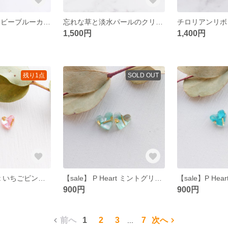
時の幻想筆 ネイビーブルーカラー ハーバリウムボールペン
忘れな草と淡水パールのクリアラメリング
1,500円
1,400円
残り1点
SOLD OUT
【sale】P Heart いちごピンク ピアス ＊ 金具シルバー
【sale】 P Heart ミントグリーン ピアス ＊ 金具シルバー
900円
900円
前へ
1
2
3
7
次へ
...