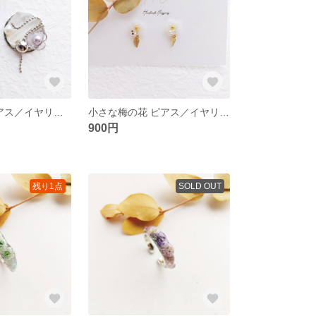
微糖花jewel ピアス／イヤリング ＊ silver＆quartz
小さな梅の花 ピアス／イヤリング ＊ 白梅
900円
残り1点
SOLD OUT