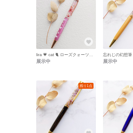
lira 💗 cat 🐈️ ローズクォーツとフラワーのハーバリウムボールペン
展示中
展示中
残り1点