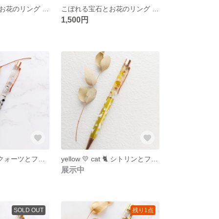
こぼれる宝石とお花のリング ＊ aquamarine
こぼれる宝石とお花のリング ＊ amethyst
1,500円
silver 🤍 cat 🐈️ クォーツとフラワーのハーバリウムボールペン
yellow 💛 cat 🐈️ シトリンとフラワーのハーバリウムボールペン
展示中
SOLD OUT
残り1点