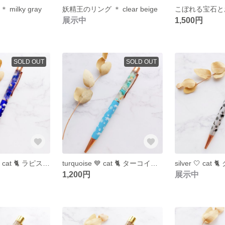
ilky gray
妖精王のリング ＊ clear beige
展示中
1,500円
SOLD OUT
SOLD OUT
【再販】blue 💙 cat 🐈️ ラピスラズリとフラワーのハーバリウムボールペン
turquoise 💙 cat 🐈️ ターコイズとフラワーのハーバリウムボールペン
1,200円
展示中