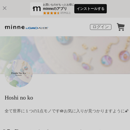
お買いものがもっとお得に
minneのアプリ
インストールする
3
万件以上
ログイン
Hoshi no ko
全て世界に１つの1点モノです🪷お気に入りが見つかりますように🌠