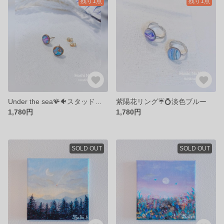
残り1点
残り1点
Under the sea🪸🐠スタッドピアスオッド
紫陽花リング☔️💍淡色ブルー
1,780円
1,780円
SOLD OUT
SOLD OUT