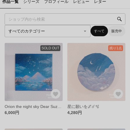
作品一覧
シリーズ
プロフィール
レビュー
レター
すべて
販売中
SOLD OUT
残り1点
Orion the night sky Dear Suzuka🌌🌟✨reserved
星に願いを🌌☄️🫧
6,000円
4,280円