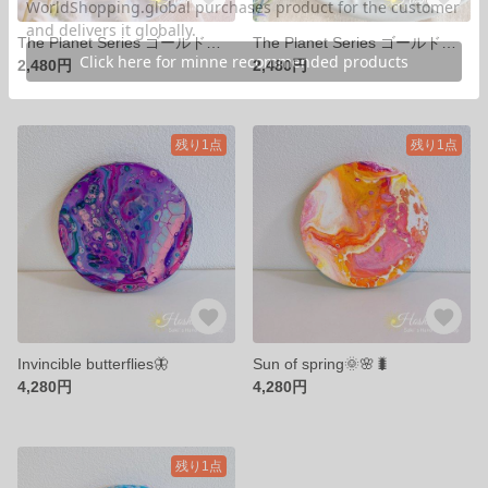
The Planet Series ゴールドフックピアス春 【サージカルステンレス】#ホシノコ
The Planet Series ゴールド揺れるイヤリング #ホシノコ
2,480円
2,480円
残り1点
残り1点
Invincible butterflies🦋
Sun of spring🌞🌸🐛
4,280円
4,280円
残り1点