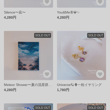
Silence〜凪〜
You&Me🦋💎✨
4,280円
4,280円
SOLD OUT
SOLD OUT
Meteor Shower〜夏の流星群〜🌌☄️🌟
Universe🪐🪻一粒イヤリング
4,280円
1,780円
SOLD OUT
SOLD OUT