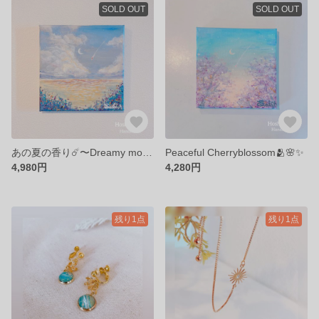
SOLD OUT
SOLD OUT
あの夏の香り☄️〜Dreamy moon〜
Peaceful Cherryblossom🫂🌸✨
4,980円
4,280円
残り1点
残り1点