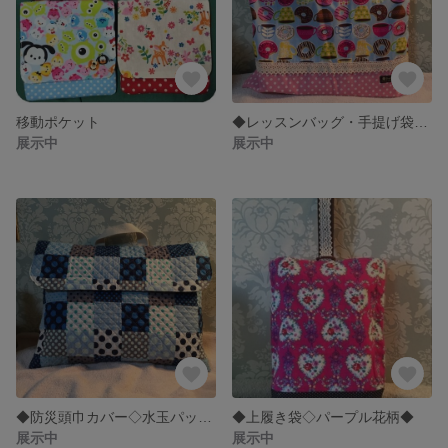
移動ポケット
◆レッスンバッグ・手提げ袋◇水色ドーナツ柄◆
展示中
展示中
◆防災頭巾カバー◇水玉パッチワーク風柄◆
◆上履き袋◇パープル花柄◆
展示中
展示中