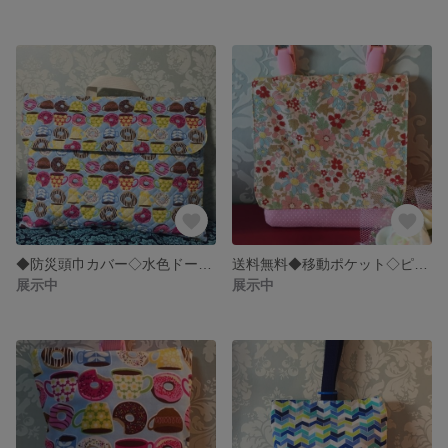
◆防災頭巾カバー◇水色ドーナツ柄◆
送料無料◆移動ポケット◇ピンクの小花柄xピンク水玉◆
展示中
展示中