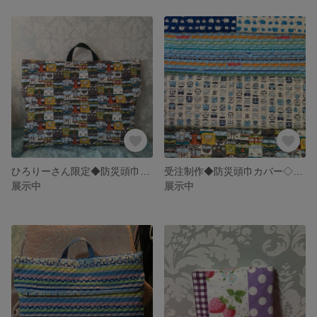
ひろりーさん限定◆防災頭巾カバー◇電車柄◆
受注制作◆防災頭巾カバー◇男の子柄◆1
展示中
展示中