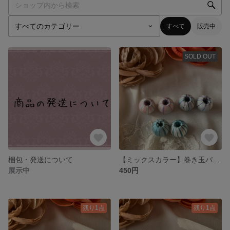
すべて
販売中
SOLD OUT
梱包・発送について
【ミックスカラー】巻き玉パーツセット
展示中
450円
残り1点
残り1点