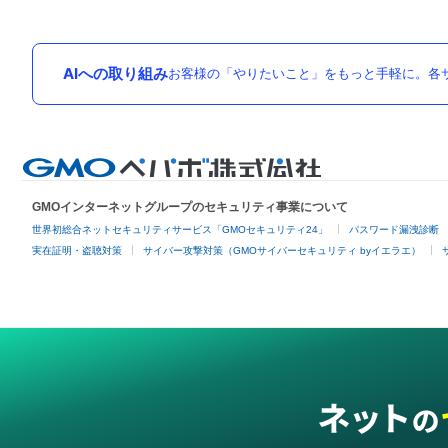
AIへの取り組み
お客様の「やりたいこと」をもっと手軽に。各サ
GMOインターネットグループのセキュリティ事業について
世界初総合ネットセキュリティサービス「GMOセキュリティ24」
パスワード漏洩診断
実在証明・盗聴対策
サイバー攻撃対策（GMOサイバーセキュリティ byイエラエ）