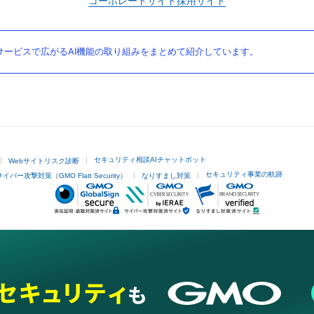
コーポレートサイト
採用サイト
ービスで広がるAI機能の取り組みをまとめて紹介しています。
セキュリティ相談AIチャットボット
Webサイトリスク診断
セキュリティ事業の軌跡
サイバー攻撃対策（GMO Flatt Security）
なりすまし対策