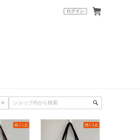
ログイン
残り1点
残り1点