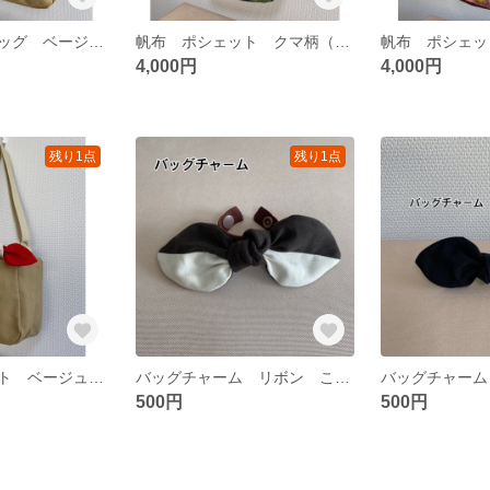
帆布 トートバッグ ベージュ 裏地:整列ねこ柄（キャンバス生地）
帆布 ポシェット クマ柄（グリーン） 裏地:ブラック（オックス生地）
4,000円
4,000円
残り1点
残り1点
帆布 ポシェット ベージュ 裏地:整列ネコ柄（キャンバス生地）
バッグチャーム リボン こげ茶×生成り ヘアアクセサリー 傘の目印
500円
500円