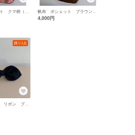
帆布 ポシェット クマ柄（ピンク） 裏地:ブラウン（オックス生地）
帆布 ポシェット ブラウン 裏地:モダンフラワー柄（オックス生地）
4,000円
残り1点
バッグチャーム リボン ブラック ヘアアクセサリー 傘の目印