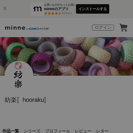
お買いものがもっとお得に
minneのアプリ
インストールする
3
万件以上
ログイン
紡楽〚hooraku〛
作品一覧
シリーズ
プロフィール
レビュー
レター