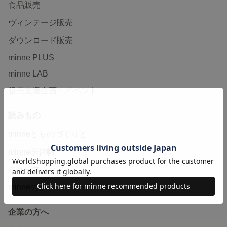
食品販売
ヴィンテージ販売
ダウンロード販売
minne PLUS
minne LAB
販売支援企画・イベント
読みもの
minneとものづくりと
minne学習帖
ニュース
minneの本
企業の方へ