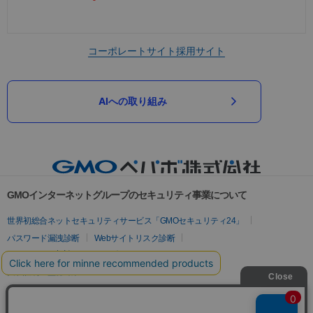
コーポレートサイト
採用サイト
AIへの取り組み
GMOインターネットグループのセキュリティ事業について
世界初総合ネットセキュリティサービス「GMOセキュリティ24」
パスワード漏洩診断
Webサイトリスク診断
セキュリティ相談AIチャットボット
実在証明・盗聴対策
サイバー攻撃対策（GMOサイバーセキュリティ byイエラエ）
サイバー攻撃対策（GMO Flatt Security）
なりすまし対策