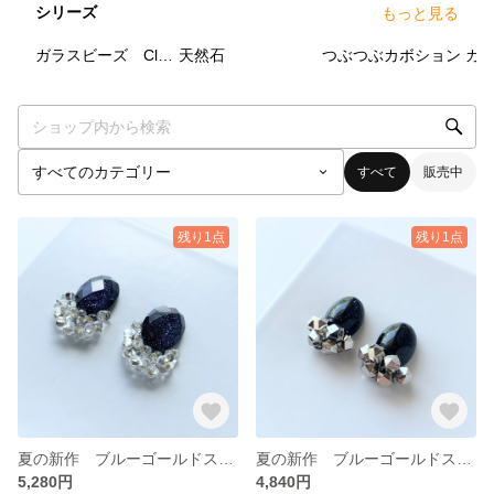
シリーズ
もっと見る
29
点
58
点
24
点
ガラスビーズ Clear × Gold
天然石
つぶつぶカボション
すべて
販売中
残り1点
残り1点
夏の新作 ブルーゴールドストーン×クリスタルとガラスビーズの大粒ピアス・イヤリング
夏の新作 ブルーゴールドストーンとメタルビーズの大粒ピアス・イヤリング
5,280円
4,840円