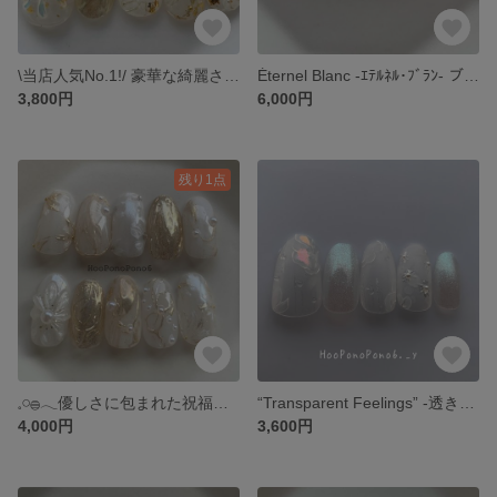
\当店人気No.1!/ 豪華な綺麗さを解き放つフラワーネイル ブライダル 結婚式 前撮り 成人式 ネイルチップ つけ爪
Éternel Blanc -ｴﾃﾙﾈﾙ･ﾌﾞﾗﾝ- ブライダル 結婚式 前撮り 成人式 ネイルチップ つけ爪
3,800円
6,000円
残り1点
𓈒𓏸𓐍𓂃‪優しさに包まれた祝福𓂃‪𓈒𓏸𓐍 ブライダル 成人式 前撮り ネイルチップ 付け爪 オーダー
“Transparent Feelings” -透き通る想い- ブライダル 結婚式 前撮り ウェディング 成人式 ネイルチップ つけ爪
4,000円
3,600円