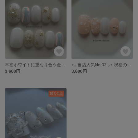
幸福ホワイトに重なり合う金の花びら ブライダル 結婚式 成人式 和洋 前撮り ミラーネイル ネイルチップ つけ爪
⋆⸜ 当店人気No.02 ⸝⋆ 祝福のホワイトフラワー ブライダル 前撮り 結婚式 成人式 フラワー リボン ネイルチップ 付け爪 ネイルチップオーダー
3,600円
3,600円
残り1点