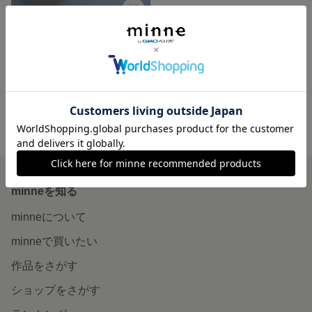
Mystic Glow ﾐｽﾃｨｯｸ･ｸﾞﾛｰ ブライダル 結婚式 お呼ばれ 前撮り ウェディング ミラーネイル クリアネイル ジェルネイル ネイルチップ つけ爪
3,800円
minne ホーム
hooponopono6_nail tip の作品一覧
minneを知る
minneについて
minneで買いたい
作品をさがす
ショップをさがす