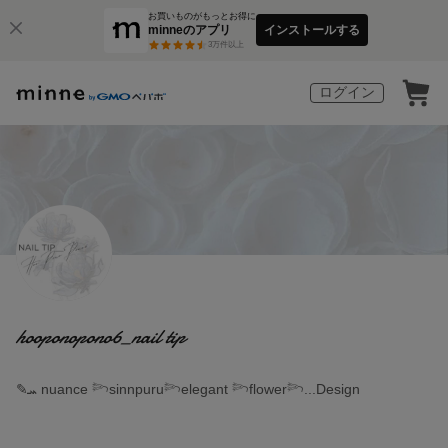
お買いものがもっとお得に
minneのアプリ
インストールする
3
万件以上
ログイン
hooponopono6_nail tip
✎ܚ nuance 𓆸sinnpuru𓆸elegant 𓆸flower𓆸...Design