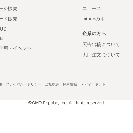
ージ販売
ニュース
ード販売
minneの本
LUS
企業の方へ
AB
広告出稿について
企画・イベント
大口注文について
用
プライバシーポリシー
会社概要
採用情報
メディアキット
©GMO Pepabo, Inc. All rights reserved.