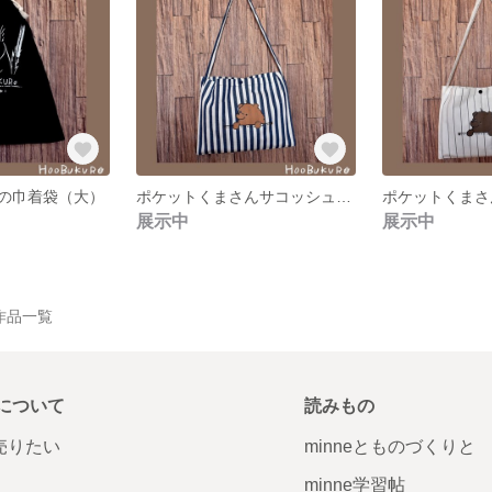
の巾着袋（大）
ポケットくまさんサコッシュ(ストライプ)
展示中
展示中
の作品一覧
について
読みもの
で売りたい
minneとものづくりと
minne学習帖