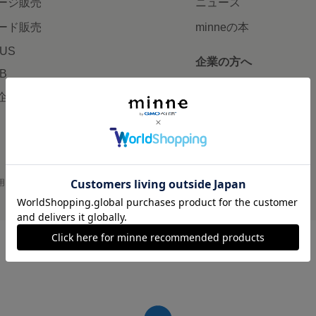
ージ販売
ニュース
ード販売
minneの本
LUS
企業の方へ
AB
広告出稿について
企画・イベント
大口注文について
用
プライバシーポリシー
会社概要
採用情報
メディアキット
©GMO Pepabo, Inc. All rights reserved.