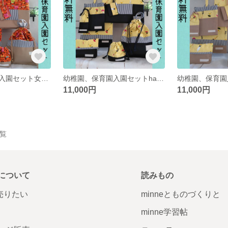
幼稚園、保育園入園セット女の子 リボンキャット(オレンジ)全品裏地付
幼稚園、保育園入園セットhappy rainy day 全品裏地付
11,000円
11,000円
一覧
について
読みもの
で売りたい
minneとものづくりと
minne学習帖