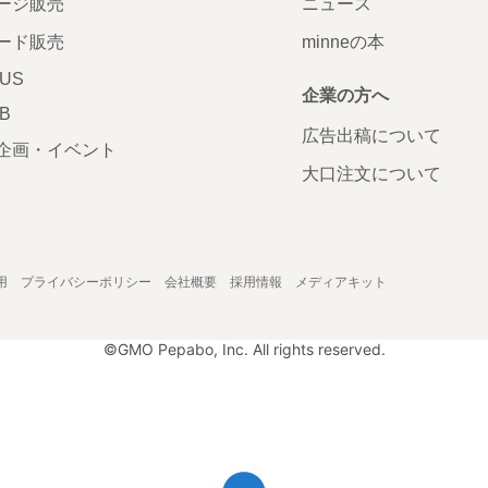
ージ販売
ニュース
ード販売
minneの本
LUS
企業の方へ
AB
広告出稿について
企画・イベント
大口注文について
用
プライバシーポリシー
会社概要
採用情報
メディアキット
©GMO Pepabo, Inc. All rights reserved.