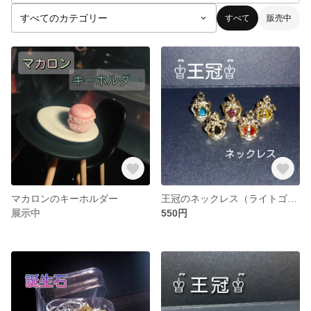
すべて
販売中
マカロンのキーホルダー
王冠のネックレス（ライトゴールドＶｅｒ．） 〜King&Prince風〜
展示中
550円