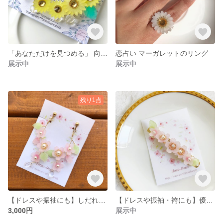
「あなただけを見つめる」 向日葵の イヤーカフ
恋占い マーガレットのリング
展示中
展示中
残り1点
【ドレスや振袖にも】しだれ桜が揺れるピアス、イヤリング
【ドレスや振袖・袴にも】優美な美人 桜が満開 ヘアバレッタ
3,000円
展示中