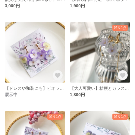
3,000円
1,900円
残り1点
【ドレスや和装にも】ビオラの花束ブーケピアス
【大人可愛い】桔梗とガラスビーズが揺れるピアス/イヤリング
展示中
1,800円
残り1点
残り1点