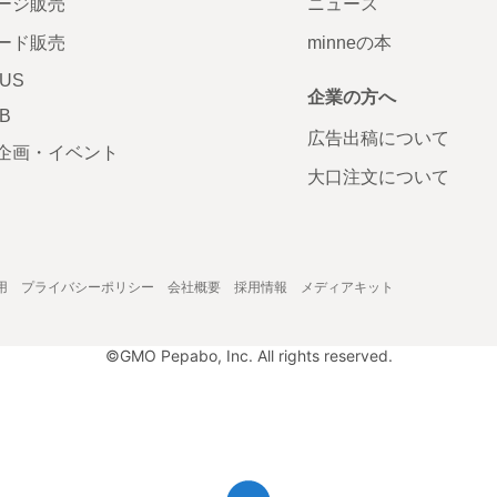
ージ販売
ニュース
ード販売
minneの本
LUS
企業の方へ
AB
広告出稿について
企画・イベント
大口注文について
用
プライバシーポリシー
会社概要
採用情報
メディアキット
©GMO Pepabo, Inc. All rights reserved.