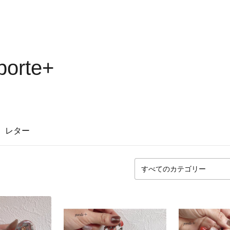
 porte+
レター